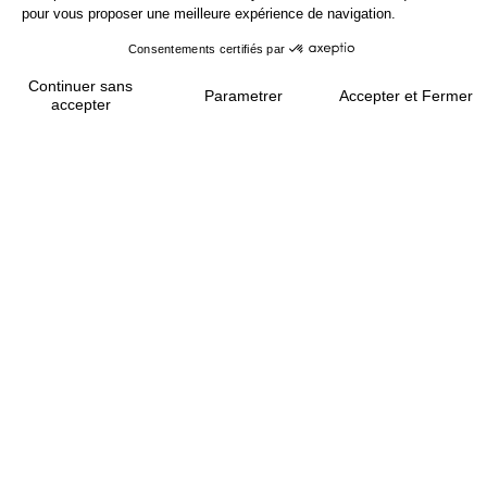
Le Chef Cédric Deckert
Ce qui marque lorsque l’on s’attable à La Merise,
c’est l’émotion pure que la cuisine du Chef Cédric
Deckert provoque. Les regards se posent sur des
plats graphiques qui traduisent une grande technique
gastronomique et une vision contemporaine.
Puis la dégustation se fait percutante. D’une
gourmandise réjouissante, qui démontre l’envie du
Chef à offrir un moment précieux, chaque plat se
révèle au travers de goûts francs.