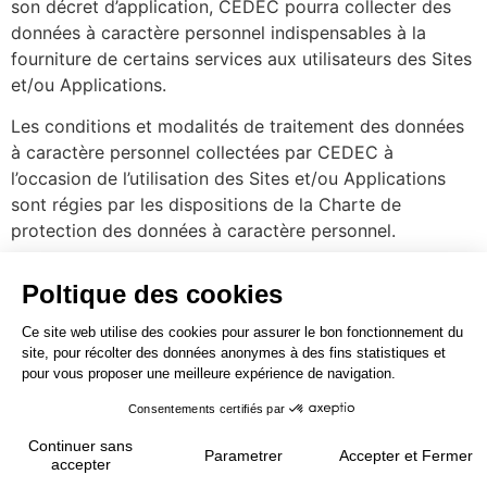
son décret d’application, CEDEC pourra collecter des
données à caractère personnel indispensables à la
fourniture de certains services aux utilisateurs des Sites
et/ou Applications.
Les conditions et modalités de traitement des données
à caractère personnel collectées par CEDEC à
l’occasion de l’utilisation des Sites et/ou Applications
sont régies par les dispositions de la Charte de
protection des données à caractère personnel.
En application de la loi relative à l’informatique, aux
fichiers et aux libertés du 6 janvier 1978 modifiée, vous
disposez d’un droit d’interrogation, d’accès, de
modification, de rectification, de suppression et
d’opposition pour motifs légitimes de vos données à
caractère personnel, ainsi que du droit de définir des
directives relatives au sort de vos données après votre
décès.